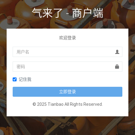
气来了 - 商户端
欢迎登录
记住我
立即登录
© 2025 Tianbao All Rights Reserved.